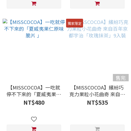
獨家限定
售完
【MISSCOCOA】一吃就
【MISSCOCOA】繽紛巧
停不下來的「夏威夷果仁
克力果粒小花曲奇 來自百
原味脆片 」
年京都宇治「玫瑰抹茶」
NT$480
NT$535
9入裝