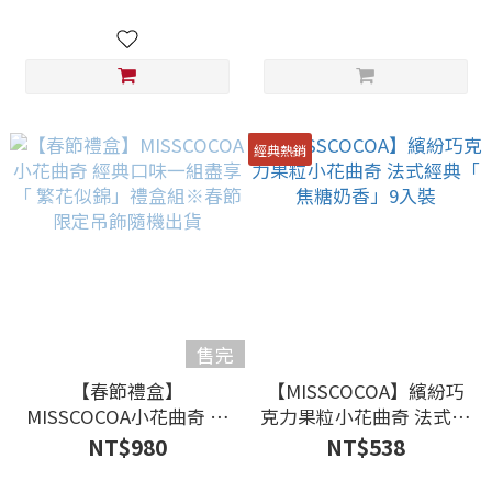
Tea（立體茶包10入）
罐
經典熱銷
售完
【春節禮盒】
【MISSCOCOA】繽紛巧
MISSCOCOA小花曲奇 經
克力果粒小花曲奇 法式經
典口味一組盡享「 繁花似
典「 焦糖奶香」9入裝
NT$980
NT$538
錦」禮盒組※春節限定吊