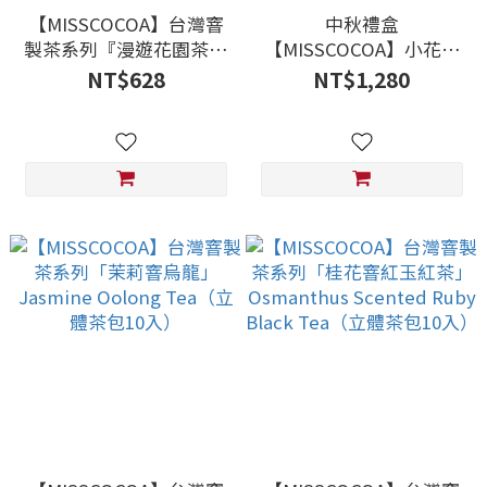
【MISSCOCOA】台灣窨
中秋禮盒
製茶系列『漫遊花園茶香
【MISSCOCOA】小花曲
之旅』烏龍茶禮盒裝（立
奇 「一酥一茶」經典禮盒
NT$628
NT$1,280
體茶包12入）
組 ※富桂金來