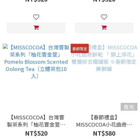
Tea（立體茶包10入）
Oolong Tea（立體茶包
10入）
春節限定
售完
【MISSCOCOA】台灣窨
【春節禮盒】
製茶系列「柚花窨金萱」
MISSCOCOA小花曲奇餅
Pomelo Blossom
乾 「 錦上添花」雙層綜
NT$520
NT$580
Scented Oolong
合鐵罐裝 ※春節限定舞獅