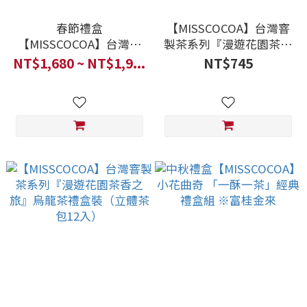
春節禮盒
【MISSCOCOA】台灣窨
【MISSCOCOA】台灣窨
製茶系列『漫遊花園茶香
製茶系列『花舞茶園』綜
之旅』紅玉紅茶禮盒裝
NT$1,680 ~ NT$1,9...
NT$745
合禮盒裝
（立體茶包12入）