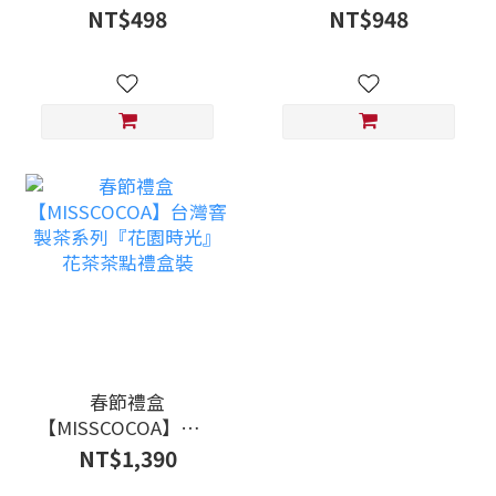
夷果仁可可脆片 」
合手提禮盒（典雅
NT$498
NT$948
紅）
春節禮盒
【MISSCOCOA】台灣
窨製茶系列『花園時
NT$1,390
光』花茶茶點禮盒裝