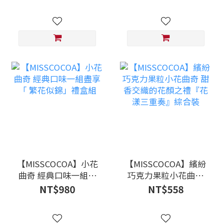
罐裝 ※鸚鵡罐
組
【MISSCOCOA】小花
【MISSCOCOA】繽紛
曲奇 經典口味一組盡
巧克力果粒小花曲奇
享「 繁花似錦」禮盒
甜香交織的花顏之禮
NT$980
NT$558
組
『花漾三重奏』綜合
裝