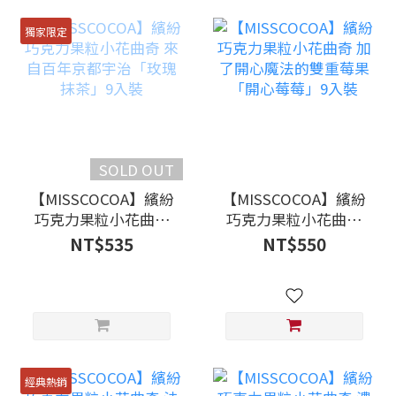
獨家限定
SOLD OUT
【MISSCOCOA】繽紛
【MISSCOCOA】繽紛
巧克力果粒小花曲奇
巧克力果粒小花曲奇
來自百年京都宇治
加了開心魔法的雙重
NT$535
NT$550
「玫瑰抹茶」9入裝
莓果「開心莓莓」9入
裝
經典熱銷