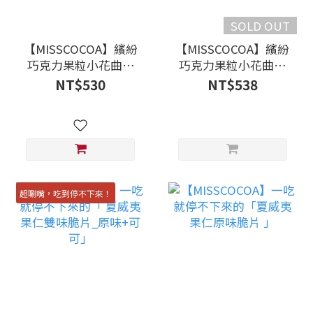
SOLD OUT
【MISSCOCOA】繽紛
【MISSCOCOA】繽紛
巧克力果粒小花曲奇
巧克力果粒小花曲奇
椰香四溢只想獨享的
醇香濃厚「 焦糖瑪奇
NT$530
NT$538
「 金香椰奶」9入裝
朵」9入裝
超唰嘴，吃到停不下來！