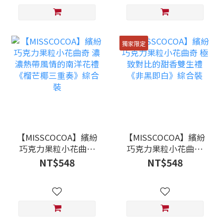
獨家限定
【MISSCOCOA】繽紛
【MISSCOCOA】繽紛
巧克力果粒小花曲奇
巧克力果粒小花曲奇
濃濃熱帶風情的南洋
極致對比的甜香雙生
NT$548
NT$548
花禮《榴芒椰三重
禮《非黑即白》綜合
奏》綜合裝
裝