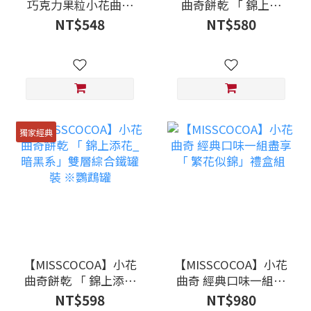
巧克力果粒小花曲奇
曲奇餅乾 「 錦上添
用粉紅寫下與你共享
花」雙層綜合鐵罐裝
NT$548
NT$580
的莓好時光「草莓小
※紫丁香
花」※季節限定
獨家經典
【MISSCOCOA】小花
【MISSCOCOA】小花
曲奇餅乾 「 錦上添花
曲奇 經典口味一組盡
_暗黑系」雙層綜合鐵
享「 繁花似錦」禮盒
NT$598
NT$980