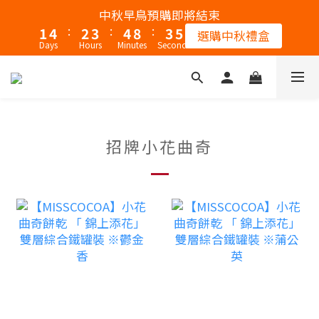
2
5
3
4
5
9
4
5
中秋早鳥預購即將結束
:
:
:
1
4
2
3
4
8
3
4
選購中秋禮盒
Days
Hours
Minutes
Seconds
0
3
1
2
3
7
2
3
2
0
1
2
6
1
2
1
0
1
5
0
1
0
0
4
0
3
招牌小花曲奇
2
1
0