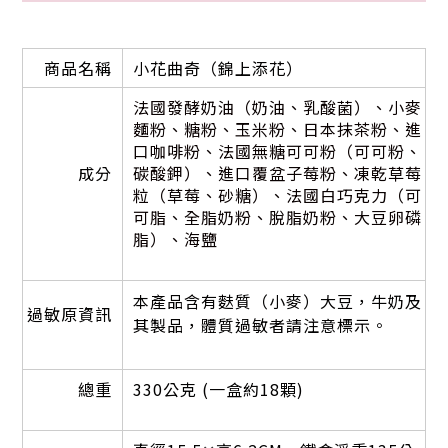
商品名稱
小花曲奇（錦上添花）
法國發酵奶油（奶油、乳酸菌）、小麥
麵粉、糖粉、玉米粉、日本抹茶粉、進
口咖啡粉、法國無糖可可粉（可可粉、
成分
碳酸鉀）、進口覆盆子莓粉、凍乾草莓
粒（草莓、砂糖）、法國白巧克力（可
可脂、全脂奶粉、脫脂奶粉、大豆卵磷
脂）、海鹽
本產品含有麩質（小麥）大豆，牛奶及
過敏原資訊
其製品，體質過敏者請注意標示。
總重
330公克 (一盒約18顆)