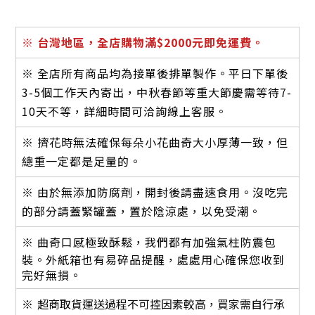
※
台灣地區，全店購物滿$2000元即免運費。
※ 全店所有商品均為接單後排單製作。平日下單後
3-5個工作天內寄出，中秋春節等重大節慶需等待7-
10天不等，詳細時間可洽詢線上客服。
※ 擠花時無法確保每朵小花曲奇大小厚薄一致，但
總重一定都是足量的。
※ 由於無添加防腐劑，開封後請盡速食用。沒吃完
的部分請蓋緊罐蓋，置於陰涼處，以免受潮。
※ 曲奇口感極致酥鬆，
我們都有加強氣柱防震包
裝。外紙箱也有易碎品提醒，處處用心確保您收到
完好無損。
※
超商取貨運送過程不可控因素較高，買家需自行承