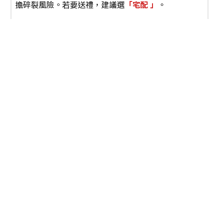
擔碎裂風險。若要送禮，建
議選
「宅配 」
。
BUY NOW
※ 如遇商品瑕疵（破損或短缺等）需辦理退換貨
者，請於簽收3個工作天內聯系我司，並拍照提供訂
單號；逾期恕不受理。
Additional details