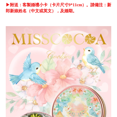
▶
附送：客製婚禮小卡（卡片尺寸9*11cm）。
請備注：新
郎新娘姓名（中文或英文），及婚期。