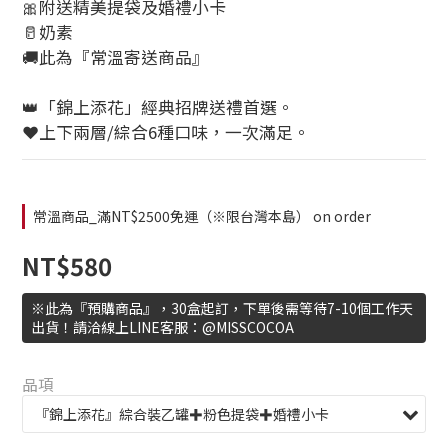
🎀附送精美提袋及婚禮小卡
🥛奶素 
🚚此為『常溫寄送商品』
👑「錦上添花」經典招牌送禮首選。
❤️上下兩層/綜合6種口味，一次滿足。
常溫商品_滿NT$2500免運（※限台灣本島） on order
NT$580
※此為『預購商品』，30盒起訂，下單後需等待7-10個工作天
出貨！請洽線上LINE客服：@MISSCOCOA
品項