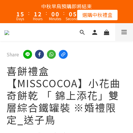
5
2
6
2
3
1
1
1
中秋早鳥預購即將結束
:
:
:
4
1
5
1
2
0
0
0
選購中秋禮盒
Days
Hours
Minutes
Seconds
3
0
4
0
1
2
3
0
1
2
0
1
0
Share
喜餅禮盒
【MISSCOCOA】小花曲
奇餅乾 「 錦上添花」雙
層綜合鐵罐裝 ※婚禮限
定_送子鳥