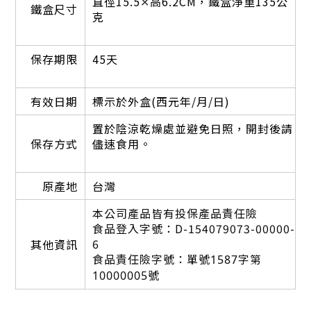
直
徑15.5
✕
高6.2CM，鐵盒淨重135公
鐵盒尺寸
克
保存期限
45天
有效日期
標示於外盒(西元年/月/日)
置於陰涼乾燥處並避免日照，開封後請
保存方式
儘速食用。
原產地
台灣
本
公司產品皆有投保產品責任險
食品登入字號：D-154079073-00000-
6
其他資訊
食品責任險字號：
單號1587字第
10000005號