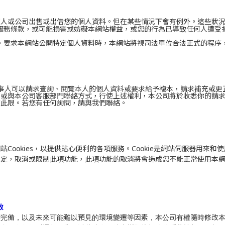
何人或公司出售或出借您的個人資料。但在某些情況下會有例外。這些狀
服務條款，或可能損害或妨礙本網站權益，或您的行為已導致任何人遭受
，要求本網站公開特定個人資料時，本網站將視司法單位合法正式的程序
事人可以請求查詢、閱覽本人的個人資料或要求給予複本，請求補充或更
箱或與本公司客服部門聯絡
方式，行使上述權利，本公司將於收悉你的請
在此限。若您有任何詢問，請與我們聯絡。
Cookies，以提供貼心便利的各項服務。Cookie是網站伺服器用
設定，取消或限制此項功能，此項功能的取消將會造成您不能正常使用本
改
臻完備，以及未來可能難以預見的環境變遷等因素，本公司有權隨時修改