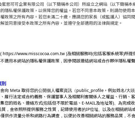
.com.tw及蜜思可可企業有限公司（以下簡稱本公司）所設立之網站（以下
站的隱私權保護政策，以保障您的權益。若您不同意本政策，則請勿使用
私權政策之所有內容。若您未滿二十歲，應請您的家長（或監護人）協同
瞭解並同意接受本政策之所有內容，並遵守全部適用的法律與規定。
ttps://www.misscocoa.com.tw )及相關服務時(包括客服
中不適用本網站的隱私權保護政策，因參閱該連結網站或合作夥伴隱私權
類別
能會向 Meta 取得您的公開個人檔案資訊（public_profile，例如姓
務、履行法定或合約義務、保護當事人及相關利害關係人之權益、行銷、
集您的姓名、連絡方式(包括但不限於電話、E-MAIL及地址等)、為完
品質，會依照所提供服務之性質，記錄使用者的IP位址、以及在相關網站或
資料僅供作流量分析和網路行為調查，以便於改善相關網站的服務品質，不