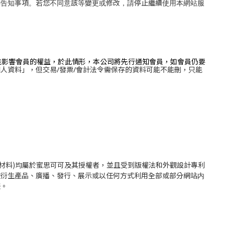
關告知事項。若您不同意該等變更或修改，請停止繼續使用本網站服
能影響會員的權益，於此情形，本公司將先行通知會員，如會員仍要
個人資料」，但
交易/發票/會計法令需保存的資料可能不能刪，只能
的附屬材料)均屬於蜜思可可及其授權者，並且受到版權法和外觀設計專利
造衍生產品、廣播、發行、展示或以任何方式利用全部或部分網站内
任。