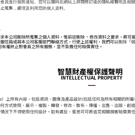
對會員進行個別通知。您可以隨時在網站上詳閱修訂後的隱私權聲明及相
停止蒐集，處理及利用您的個人資料。
？
、
要求本公司刪除所蒐集之個人資料，惟前述刪除
修改資料之要求，將可
客服信箱或與本公司客服部門聯絡
方式，行使上述權利，我們可以
刪除「
司有權終止對會員之所有服務，並不負擔任何賠償責任。
智慧財產權保護聲明
INTELLECTUAL PROPERTY
.com.tw）上所有内容，包括資訊、圖像及產品設計(包括任何及所有相關
任何方式使用、展示、複製、轉發、修改、散布、傳播、出售、出版、創
的情況下不得使用任何設計。如有違反，蜜思可可將追究相關損害賠償責