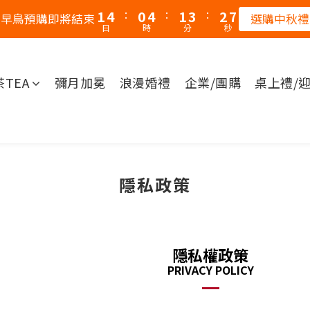
:
:
:
1
4
0
4
1
3
2
6
秋早鳥預購即將結束
選購中秋禮
日
時
分
秒
0
3
3
0
2
1
5
2
2
1
0
4
1
1
0
3
茶TEA
彌月加冕
浪漫婚禮
企業/團購
桌上禮/
0
0
2
1
0
隱私政策
隱私權政策
PRIVACY POLICY