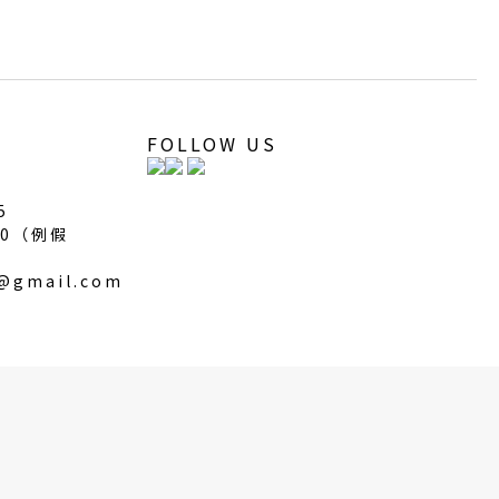
FOLLOW US
5
00（
例假
s@gmail.com