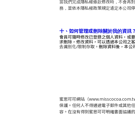
當我們完成隱私權條款修改時，不會再
務，並依本隱私權政策規定通定本公司
、
十
如何管理或刪除關於我的資訊
會員可隨時修改已登錄之個人資料，或
求刪除，修改資料，
可以透過本公司之
刪除資料後，
去識別化/限制存取。
本公
蜜思可可網站（www.misscocoa
保護。任何人不得通過電子郵件或其他
容。在沒有得到蜜思可可明確書面協議