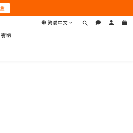
盒
繁體中文
迎賓禮