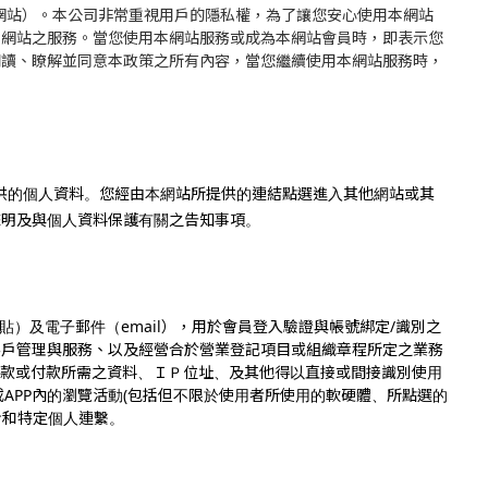
簡稱本網站）。本公司非常重視用戶的隱私權，為了讓您安心使用本網站
本網站之服務。當您使用本網站服務或成為本網站會員時，即表示您
閱讀、瞭解並同意本政策之所有內容，當您繼續使用本網站服務時，
系統等)所提供的個人資料。您經由本網站所提供的連結點選進入其他網站或其
聲明及與個人資料保護有關之告知事項。
名/大頭貼）及電子郵件（email），用於會員登入驗證與帳號綁定/識別之
客戶管理與服務、以及經營合於營業登記項目或組織章程所定之業務
成收款或付款所需之資料、ＩＰ位址、及其他得以直接或間接識別使用
APP內的瀏覽活動(包括但不限於使用者所使用的軟硬體、所點選的
會和特定個人連繫。