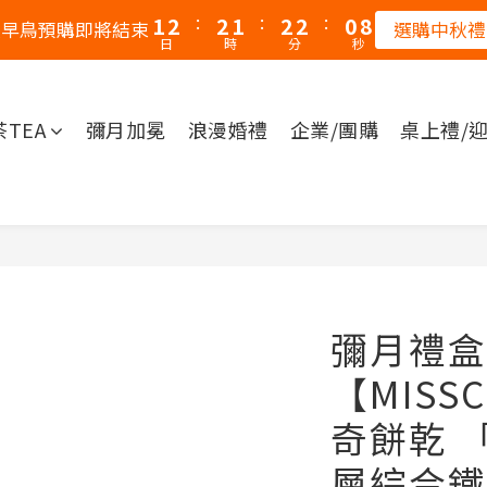
7
:
:
:
1
2
2
1
2
2
0
秋早鳥預購即將結束
選購中秋禮
6
日
時
分
秒
0
1
1
0
1
1
5
0
0
0
0
4
3
茶TEA
彌月加冕
浪漫婚禮
企業/團購
桌上禮/
2
1
0
彌月禮盒
【MISS
奇餅乾 
層綜合鐵