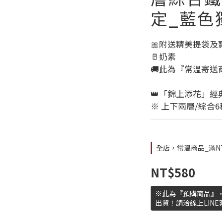
定_藍色
🎀附送精美提袋及
🥛奶素 
🚚此為『常溫寄送
👑「錦上添花」經
※ 上下兩層/綜合
全店，常溫商品_滿N
NT$580
※此為『預購商品』，
出貨！請洽線上LINE客