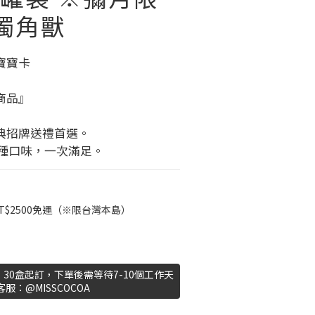
獨角獸
寶寶卡
商品』
典招牌送禮首選。
6種口味，一次滿足。
T$2500免運（※限台灣本島）
30盒起訂，下單後需等待7-10個工作天
服：@MISSCOCOA