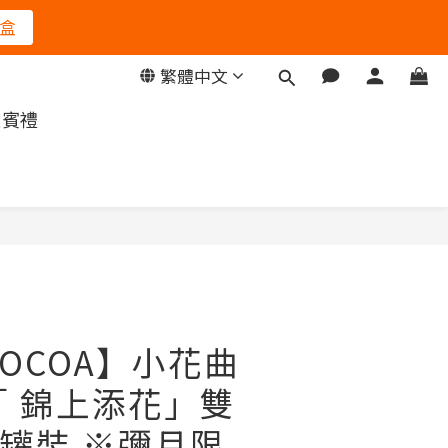
盒
繁體中文
迎賓禮
立即購買
COCOA】小花曲
「 錦上添花」雙
罐裝 ※彌月限