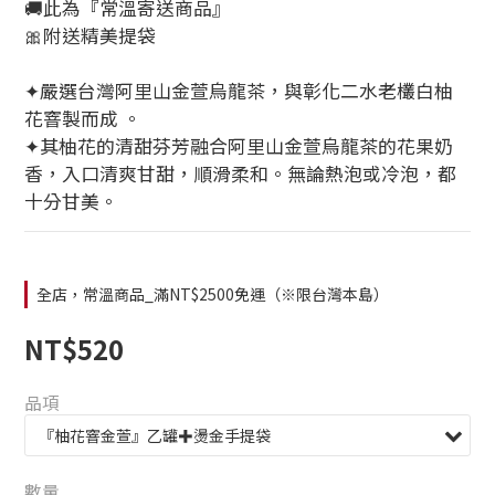
🚚此為『常溫寄送商品』
🎀附送精美提袋
✦嚴選台灣阿里山金萱烏龍茶，與彰化二水老欉白柚
花窨製而成 。
✦其柚花的清甜芬芳融合阿里山金萱烏龍茶的花果奶
香，入口清爽甘甜，順滑柔和。無論熱泡或冷泡，都
十分甘美。
全店，常溫商品_滿NT$2500免運（※限台灣本島）
NT$520
品項
數量