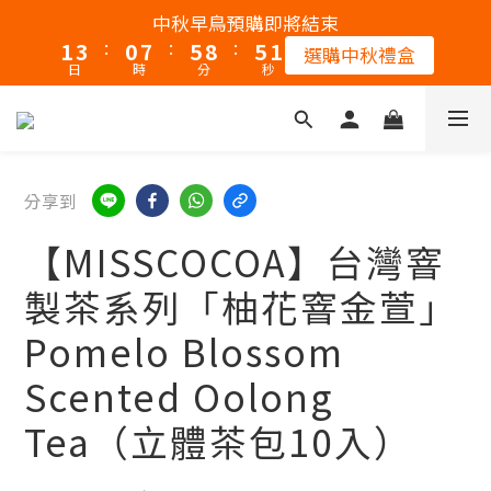
2
4
1
8
6
9
6
1
中秋早鳥預購即將結束
:
:
:
1
3
0
7
5
8
5
0
選購中秋禮盒
日
時
分
秒
0
2
6
4
7
4
1
5
3
6
3
0
4
2
5
2
3
1
4
1
2
0
3
0
分享到
1
2
【MISSCOCOA】台灣窨
0
1
0
製茶系列「柚花窨金萱」
Pomelo Blossom
Scented Oolong
Tea（立體茶包10入）