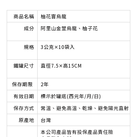
商品名稱
柚花窨烏龍
成分
阿里山金萱烏龍、柚子花
規格
3公克
✕
10袋入
鐵罐尺寸
直徑7.5
✕
高15CM
保存期限
2年
有效日期
標示於罐底(西元年/月/日)
保存方式
常溫、避免高溫、乾燥、避免陽光直射
原產地
台灣
本
公司產品皆有投保產品責任險