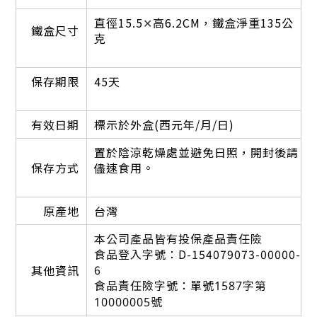
直
徑15.5
✕
高6.2CM，鐵盒淨重135公
鐵盒尺寸
克
保存期限
45天
有效日期
標示於外盒(西元年/月/日)
置於陰涼乾燥處並避免日照，開封後請
保存方式
儘速食用。
原產地
台灣
本
公司產品皆有投保產品責任險
食品登入字號：D-154079073-00000-
6
其他資訊
食品責任險字號：
單號1587字第
10000005號