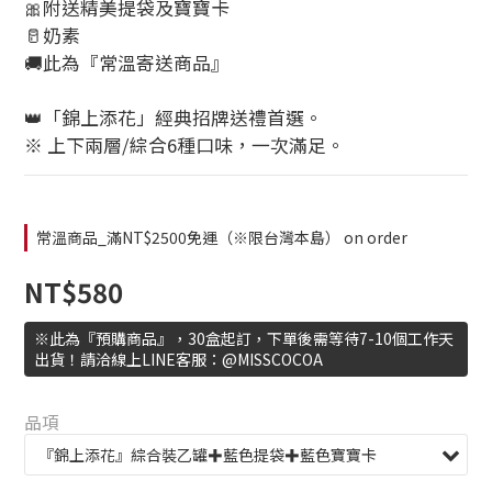
🎀附送精美提袋及寶寶卡
🥛奶素 
🚚此為『常溫寄送商品』
👑「錦上添花」經典招牌送禮首選。
※ 上下兩層/綜合6種口味，一次滿足。
常溫商品_滿NT$2500免運（※限台灣本島） on order
NT$580
※此為『預購商品』，30盒起訂，下單後需等待7-10個工作天
出貨！請洽線上LINE客服：@MISSCOCOA
品項