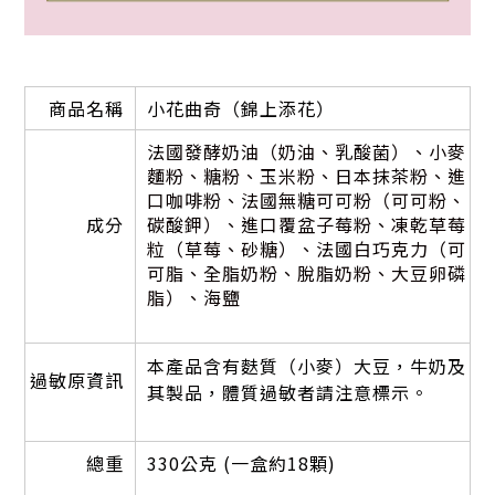
商品名稱
小花曲奇（錦上添花）
法國發酵奶油（奶油、乳酸菌）、小麥
麵粉、糖粉、玉米粉、日本抹茶粉、進
口咖啡粉、法國無糖可可粉（可可粉、
成分
碳酸鉀）、進口覆盆子莓粉、凍乾草莓
粒（草莓、砂糖）、法國白巧克力（可
可脂、全脂奶粉、脫脂奶粉、大豆卵磷
脂）、海鹽
本產品含有麩質（小麥）大豆，牛奶及
過敏原資訊
其製品，體質過敏者請注意標示。
總重
330公克 (一盒約18顆)