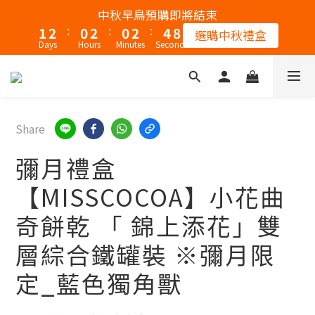
2
3
1
3
1
3
5
7
中秋早鳥預購即將結束
:
:
:
1
2
0
2
0
2
4
6
選購中秋禮盒
Days
Hours
Minutes
Seconds
0
1
1
1
3
5
0
0
0
2
4
1
3
0
2
1
Share
0
彌月禮盒
【MISSCOCOA】小花曲
奇餅乾 「 錦上添花」雙
層綜合鐵罐裝 ※彌月限
定_藍色獨角獸