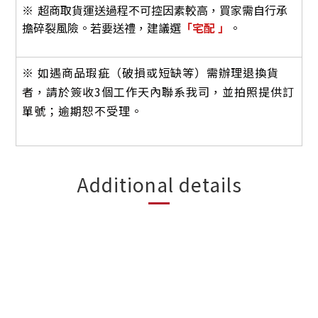
※
超商取貨運送過程不可控因素較高，買家需自行承
擔碎裂風險。若要送禮，建
議選
「宅配 」
。
※ 如遇商品瑕疵（破損或短缺等）需辦理退換貨
者，請於簽收3個工作天內聯系我司，並拍照提供訂
單號；逾期恕不受理。
Additional details