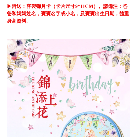
▶
附送：客製彌月卡（卡片尺寸9*11CM）。
請備注：爸
爸和媽媽姓名，寶寶名字或小名，及寶寶出生日期，體重
身高資料
。