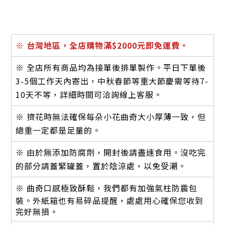
※
台灣地區，全店購物滿$2000元即免運費。
※ 全店所有商品均為接單後排單製作。平日下單後
3-5個工作天內寄出，中秋春節等重大節慶需等待7-
10天不等，詳細時間可洽詢線上客服。
※ 擠花時無法確保每朵小花曲奇大小厚薄一致，但
總重一定都是足量的。
※ 由於無添加防腐劑，開封後請盡速食用。沒吃完
的部分請蓋緊罐蓋，置於陰涼處，以免受潮。
※ 曲奇口感極致酥鬆，
我們都有加強氣柱防震包
裝。外紙箱也有易碎品提醒，處處用心確保您收到
完好無損。