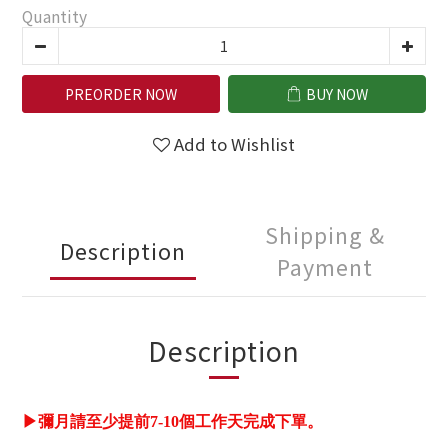
Quantity
PREORDER NOW
BUY NOW
Add to Wishlist
Shipping &
Description
Payment
Description
▶彌月請至少提前7-10個工作天完成下單。