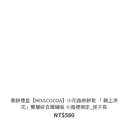
喜餅禮盒【MISSCOCOA】小花曲奇餅乾 「 錦上添
花」雙層綜合鐵罐裝 ※婚禮限定_送子鳥
NT$580