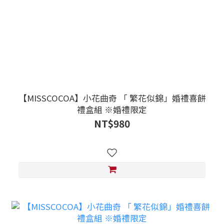
【MISSCOCOA】小花曲奇 「 繁花似錦」婚禮喜餅
禮盒組 ※婚禮限定
NT$980