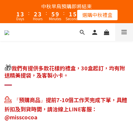
2
4
3
4
6
2
6
中秋早鳥預購即將結束
:
:
:
1
3
2
3
5
9
1
5
選購中秋禮盒
Days
Hours
Minutes
Seconds
0
2
1
2
4
8
0
4
1
0
1
3
7
3
0
0
2
6
2
1
5
1
0
4
0
3
🎁
我們有提供多款花樣的禮盒，30盒起訂，均有附
2
送精美提袋，及客製小卡。
1
0
💁
預購商品
提前7-10個工作天完成下單，具體
『
』
折扣及到貨時間，請洽線上LINE客服：
@misscocoa