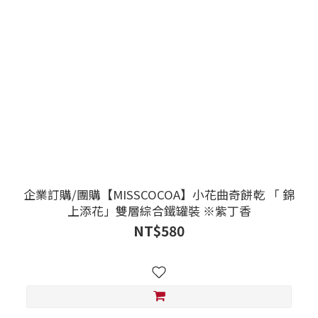
企業訂購/團購【MISSCOCOA】小花曲奇餅乾 「 錦
上添花」雙層綜合鐵罐裝 ※紫丁香
NT$580