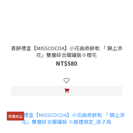
喜餅禮盒【MISSCOCOA】小花曲奇餅乾 「 錦上添
花」雙層綜合鐵罐裝※櫻花
NT$580
預購商品