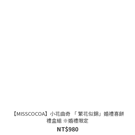
【MISSCOCOA】小花曲奇 「 繁花似錦」婚禮喜餅
禮盒組 ※婚禮限定
NT$980