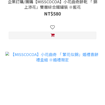
企業訂購/團購【MISSCOCOA】小花曲奇餅乾 「 錦
上添花」雙層綜合鐵罐裝 ※藍花
NT$580