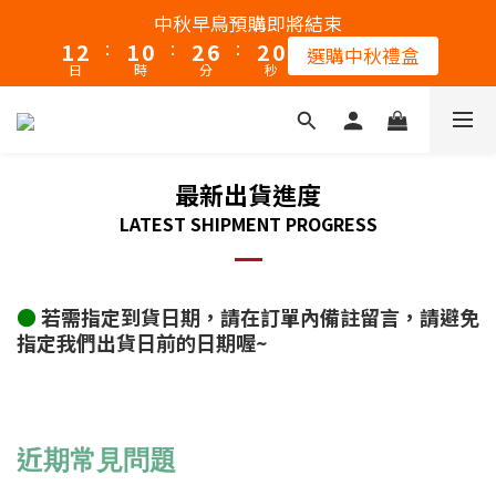
2
3
2
1
3
7
3
1
中秋早鳥預購即將結束
:
:
:
1
2
1
0
2
6
2
0
選購中秋禮盒
日
時
分
秒
0
1
0
1
5
1
0
0
4
0
3
2
最新出貨進度
1
LATEST SHIPMENT PROGRESS
0
●
若需指定到貨日期，請在訂單內備註留言，請避免
指定我們出貨日前的日期喔~
近期常見問題