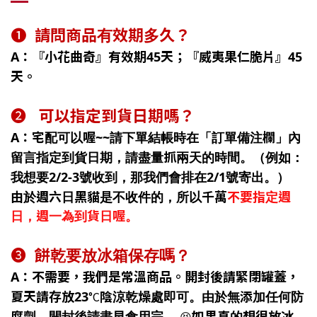
❶
請問商品有效期多久？
A：『
小花曲奇
』有效期45天；『
威夷果仁脆片
』45
天。
❷
可以指定到貨日期嗎？
A：宅配可以喔~~請下單結帳時在「
訂單備注欄
」內
留言指定到貨日期，請盡量抓兩天的時間。（例如：
我想要2/2-3號收到，那我們會排在2/1號寄出。）
不要
由於週六日黑貓是不收件的，所以千萬
指定週
日，週一為到貨日喔。
❸
餅乾要放冰箱保存嗎？
A：不需要，我們是常溫商品。開封後請緊閉罐蓋，
夏天請存放23
°C
陰涼乾燥處即可。由於無添加任何防
腐劑，開封後請盡早食用完。
😝
如果真的想很放冰