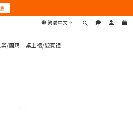
盒
繁體中文
企業/團購
桌上禮/迎賓禮