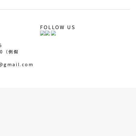
FOLLOW US
5
00（
例假
s@gmail.com