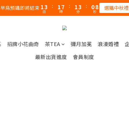
:
:
:
1
3
1
7
1
3
0
8
秋早鳥預購即將結束
選購中秋禮
日
時
分
秒
0
2
0
6
0
2
7
1
5
1
6
0
4
0
5
3
4
區
招牌小花曲奇
茶TEA
彌月加冕
浪漫婚禮
2
3
1
2
最新出貨進度
會員制度
0
1
0