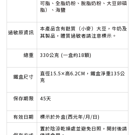
可脂、全脂奶粉、脫脂奶粉、大豆卵磷
脂）、海鹽
本產品含有麩質（小麥）大豆，牛奶及
過敏原資訊
其製品，體質過敏者請注意標示。
總重
330公克 (一盒約18顆)
直
徑15.5
✕
高6.2CM，鐵盒淨重135公
鐵盒尺寸
克
保存期限
45天
有效日期
標示於外盒(西元年/月/日)
置於陰涼乾燥處並避免日照，開封後請