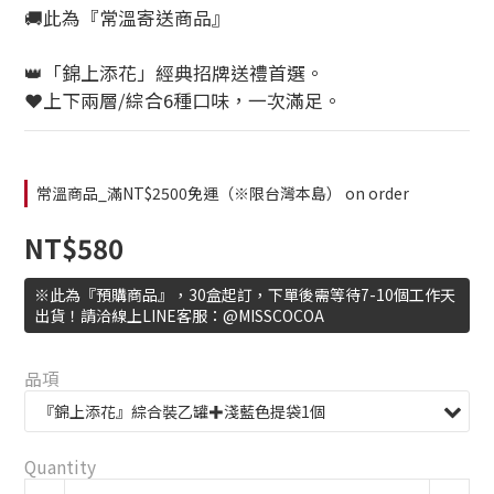
🚚此為『常溫寄送商品』
👑「錦上添花」經典招牌送禮首選。
❤️上下兩層/綜合6種口味，一次滿足。
常溫商品_滿NT$2500免運（※限台灣本島） on order
NT$580
※此為『預購商品』，30盒起訂，下單後需等待7-10個工作天
出貨！請洽線上LINE客服：@MISSCOCOA
品項
Quantity