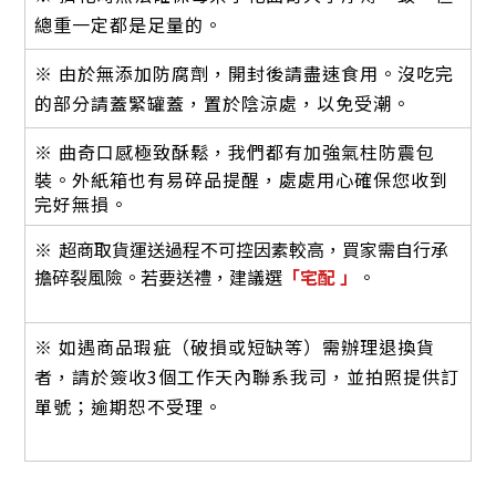
總重一定都是足量的。
※ 由於無添加防腐劑，開封後請盡速食用。沒吃完
的部分請蓋緊罐蓋，置於陰涼處，以免受潮。
※ 曲奇口感極致酥鬆，
我們都有加強氣柱防震包
裝。外紙箱也有易碎品提醒，處處用心確保您收到
完好無損。
※
超商取貨運送過程不可控因素較高，買家需自行承
擔碎裂風險。若要送禮，建
議選
「宅配 」
。
※ 如遇商品瑕疵（破損或短缺等）需辦理退換貨
者，請於簽收3個工作天內聯系我司，並拍照提供訂
單號；逾期恕不受理。