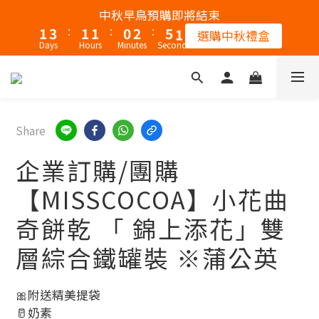
9
2
4
2
2
1
3
5
中秋早鳥預購即將結束
8
:
:
:
1
3
1
1
0
2
4
選購中秋禮盒
Days
Hours
Minutes
Seconds
7
0
2
0
0
1
3
6
1
0
2
5
0
1
4
0
3
Share
2
企業訂購/團購
1
0
【MISSCOCOA】小花曲
奇餅乾 「 錦上添花」雙
層綜合鐵罐裝 ※蒲公英
🎀附送精美提袋
🥛奶素 