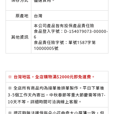
保存方式
儘速食用。
原產地
台灣
本
公司產品皆有投保產品責任險
食品登入字號：D-154079073-00000-
6
其他資訊
食品責任險字號：
單號1587字第
10000005號
※
台灣地區，全店購物滿$2000元即免運費。
※ 全店所有商品均為接單後排單製作。平日下單後
3-5個工作天內寄出，中秋春節等重大節慶需等待7-
10天不等，詳細時間可洽詢線上客服。
※ 擠花時無法確保每朵小花曲奇大小厚薄一致，但