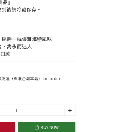
商品』
收到後請冷藏保存。
，尾韻一絲優雅海鹽風味
合，雋永而迷人
次口感
0免運（※限台灣本島） on order
BUY NOW