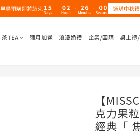
:
:
:
1
5
0
2
2
5
5
8
秋早鳥預購即將結束
選購中秋禮
Days
Hours
Minutes
Seconds
0
4
1
1
4
4
7
3
0
0
3
3
6
2
2
2
5
茶TEA
彌月加冕
浪漫婚禮
企業/團購
桌上禮
1
1
1
4
0
0
0
3
2
1
0
【MISS
克力果粒
經典「 