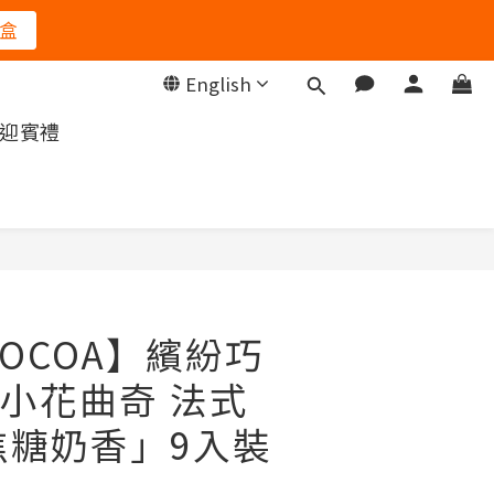
盒
English
/迎賓禮
BUY NOW
COCOA】繽紛巧
小花曲奇 法式
焦糖奶香」9入裝