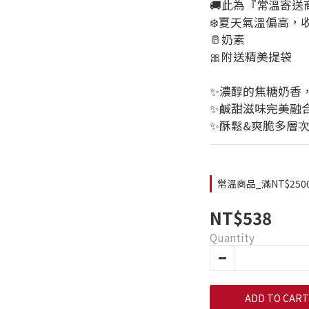
🚚此為『常溫寄送
❄️夏天氣溫偏高，
🥛奶素
🎀附送精美提袋
✨濃醇的焦糖奶香
✨鹹甜滋味完美融
✨酥鬆&爽脆多層
常溫商品_滿NT$250
NT$538
Quantity
ADD TO CART