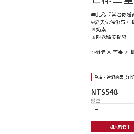
🚚此為『常溫寄送
❄️夏天氣溫偏高，
🥛奶素
🎀附送精美提袋
✨榴槤 × 芒果 
全店，常溫商品_滿N
NT$548
數量
加入購物車