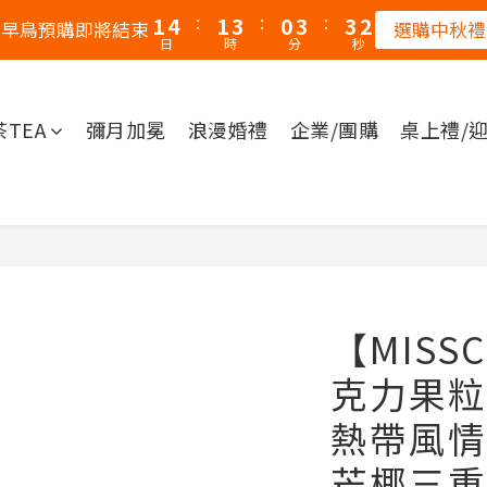
:
:
:
1
4
1
3
0
3
3
0
秋早鳥預購即將結束
選購中秋禮
日
時
分
秒
0
3
0
2
2
2
2
1
1
1
1
0
0
0
茶TEA
彌月加冕
浪漫婚禮
企業/團購
桌上禮/
0
【MISS
克力果粒
熱帶風情
芒椰三重