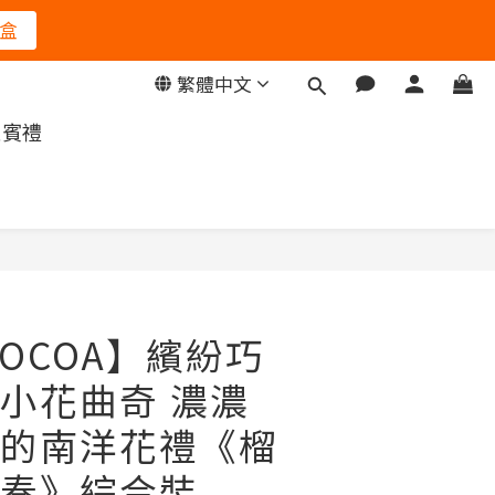
盒
繁體中文
迎賓禮
立即購買
COCOA】繽紛巧
小花曲奇 濃濃
的南洋花禮《榴
奏》綜合裝