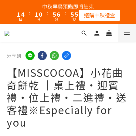
2
5
2
1
6
7
6
4
中秋早鳥預購即將結束
:
:
:
1
4
1
0
5
6
5
3
選購中秋禮盒
日
時
分
秒
0
3
0
4
5
4
2
2
3
4
3
1
1
2
3
2
0
0
1
2
1
0
1
0
分享到
0
【MISSCOCOA】小花曲
奇餅乾 ｜桌上禮・迎賓
禮・位上禮・二進禮・送
客禮※Especially for
you