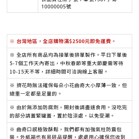
10000005號
※
台灣地區，全店購物滿$2500元即免運費。
※ 全店所有商品均為接單後排單製作。平日下單後
5-7個工作天內寄出，中秋春節等重大節慶需等待
10-15天不等，詳細時間可洽詢線上客服。
※ 擠花時無法確保每朵小花曲奇大小厚薄一致，但
總重一定都是足量的。
※ 由於無添加防腐劑，開封後請盡速食用。沒吃完
的部分請蓋緊罐蓋，置於陰涼處，以免受潮。
※ 曲奇口感極致酥鬆，
我們都有加強氣柱防震包
裝。外紙箱也有易碎品提醒，處處用心確保您收到