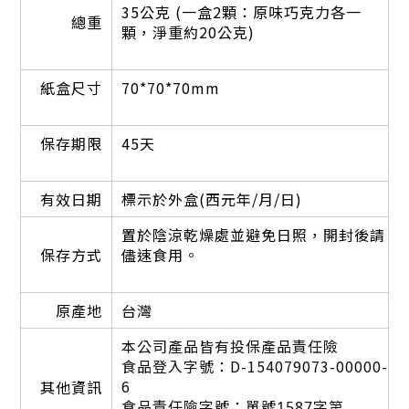
35公克 (一盒2顆：原味巧克力各一
總重
顆，淨重約20公克)
紙盒尺寸
70*70*70mm
保存期限
45天
有效日期
標示於外盒(西元年/月/日)
置於陰涼乾燥處並避免日照，開封後請
保存方式
儘速食用。
原產地
台灣
本
公司產品皆有投保產品責任險
食品登入字號：D-154079073-00000-
6
其他資訊
食品責任險字號：
單號1587字第