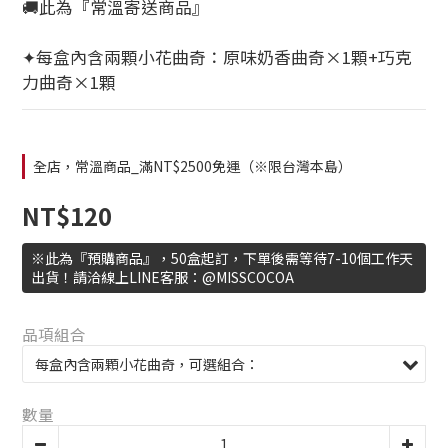
🚚此為『常溫寄送商品』
✦每盒內含兩顆小花曲奇：原味奶香曲奇×1顆+巧克
力曲奇×1顆
全店，常溫商品_滿NT$2500免運（※限台灣本島）
NT$120
※此為『預購商品』，50盒起訂，下單後需等待7-10個工作天
出貨！請洽線上LINE客服：@MISSCOCOA
品項組合
數量