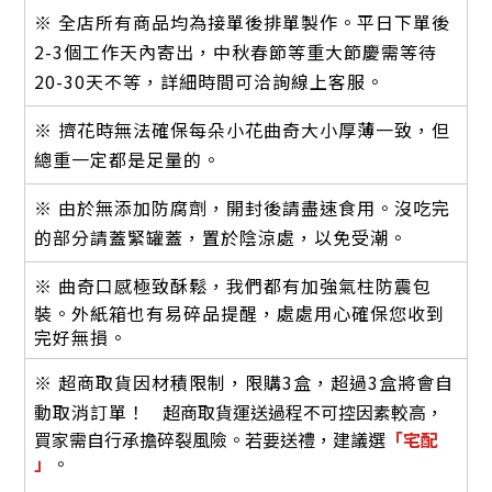
※ 全店所有商品均為接單後排單製作。平日下單後
2-3個工作天內寄出，中秋春節等重大節慶需等待
20-30天不等，詳細時間可洽詢線上客服。
※ 擠花時無法確保每朵小花曲奇大小厚薄一致，但
總重一定都是足量的。
※ 由於無添加防腐劑，開封後請盡速食用。沒吃完
的部分請蓋緊罐蓋，置於陰涼處，以免受潮。
※ 曲奇口感極致酥鬆，
我們都有加強氣柱防震包
裝。外紙箱也有易碎品提醒，處處用心確保您收到
完好無損。
※ 超商取貨因材積限制，限購3盒，超過3盒將會自
動取消訂單！
超商取貨運送過程不可控因素較高，
買家需自行承擔碎裂風險。若要送禮，建
議選
「宅配
」
。
立即購買