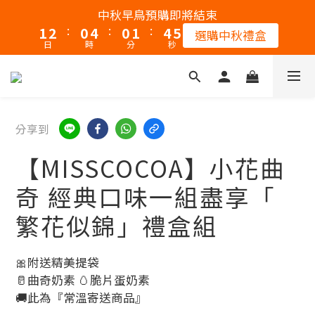
2
3
1
5
1
2
5
4
中秋早鳥預購即將結束
:
:
:
1
2
0
4
0
1
4
3
選購中秋禮盒
日
時
分
秒
0
1
3
0
3
2
0
2
2
1
1
1
0
0
0
分享到
【MISSCOCOA】小花曲
奇 經典口味一組盡享「
繁花似錦」禮盒組
🎀附送精美提袋
🥛曲奇奶素 🥚脆片蛋奶素
🚚此為『常溫寄送商品』