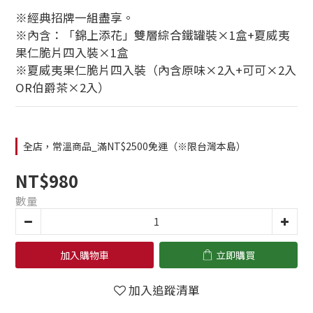
※經典招牌一組盡享。
※內含：「錦上添花」雙層綜合鐵罐裝×1盒+夏威夷
果仁脆片四入裝×1盒
※夏威夷果仁脆片四入裝（內含原味×2入+可可×2入
OR伯爵茶×2入）
全店，常溫商品_滿NT$2500免運（※限台灣本島）
NT$980
數量
加入購物車
立即購買
加入追蹤清單