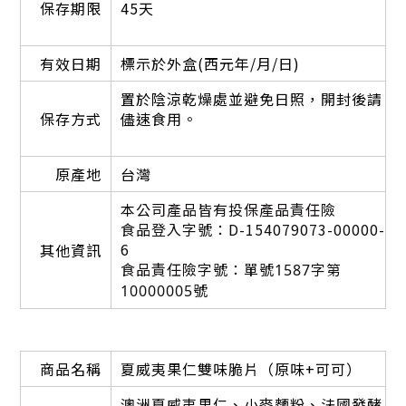
保存期限
45天
有效日期
標示於外盒(西元年/月/日)
置於陰涼乾燥處並避免日照，開封後請
保存方式
儘速食用。
原產地
台灣
本
公司產品皆有投保產品責任險
食品登入字號：D-154079073-00000-
6
其他資訊
食品責任險字號：
單號1587字第
10000005號
商品名稱
夏威夷果仁雙味脆片（原味+可可）
澳洲夏威夷果仁、小麥麵粉、法國發酵