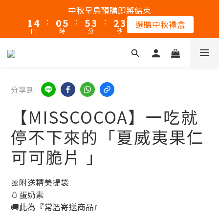
2
5
1
6
6
4
3
3
中秋早鳥預購即將結束
:
:
:
1
4
0
5
5
3
2
2
選購中秋禮盒
日
時
分
秒
0
3
4
4
2
1
1
2
3
3
1
0
0
1
2
2
0
0
1
1
0
0
分享到
【MISSCOCOA】一吃就
停不下來的「夏威夷果仁
可可脆片 」
🎀附送精美提袋
🥚蛋奶素 
🚚此為『常溫寄送商品』