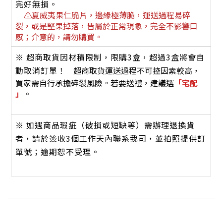
完好無損。
⚠
夏威夷果仁脆片，邊緣極薄脆，運送過程易碎
裂，或是堅果掉落，皆屬於正常現象，完全不影響口
感；介意的，請勿購買。
※ 超商取貨因材積限制，限購3盒，超過3盒將會自
動取消訂單！
超商取貨運送過程不可控因素較高，
買家需自行承擔碎裂風險。若要送禮，建
議選
「宅配
」
。
※ 如遇商品瑕疵（破損或短缺等）需辦理退換貨
者，請於簽收3個工作天內聯系我司，並拍照提供訂
單號；逾期恕不受理。